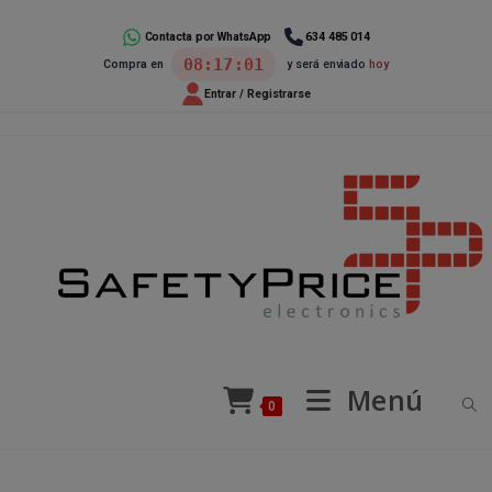
Ir
al
Contacta por WhatsApp
634 485 014
08:17:01
Compra en
y será enviado
hoy
contenido
Entrar / Registrarse
Menú
0