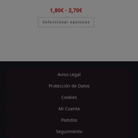
1,80
€
-
2,70
€
Rango
de
precios:
Este
Seleccionar opciones
desde
producto
1,80€
tiene
hasta
múltiples
2,70€
variantes.
Las
opciones
se
pueden
elegir
en
la
página
Aviso Legal
de
producto
Protección de Datos
Cookies
Mi Cuenta
Pedidos
Seguimiento