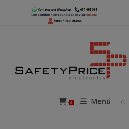
Ir
al
Contacta por WhatsApp
634 485 014
Los pedidos hechos ahora se envían
mañana
contenido
Entrar / Registrarse
Menú
0