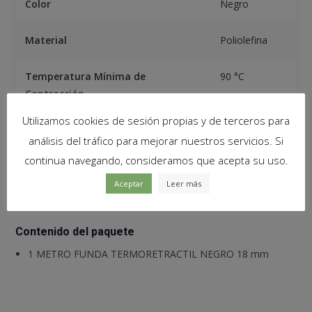
Color
Negro
Material
Poliolefina
Temperatura Mínima de
90 °C
Contracción
Utilizamos cookies de sesión propias y de terceros para
Temperatura de Funcionamiento
-55 °C a 125
análisis del tráfico para mejorar nuestros servicios. Si
°C
continua navegando, consideramos que acepta su uso.
Tensión Nominal
600V
Aceptar
Leer más
Contenido del paquete
1 METRO FUNDA TERMORETRACTIL NEGRO 18 mm