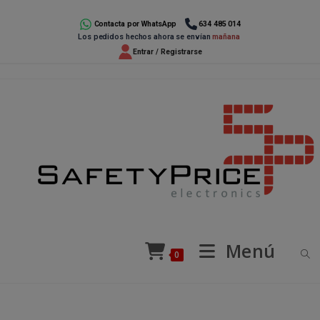
Ir
al
Contacta por WhatsApp
634 485 014
Los pedidos hechos ahora se envían
mañana
contenido
Entrar / Registrarse
Menú
0