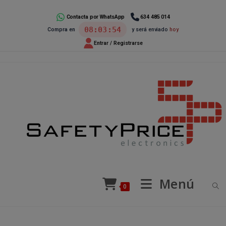
Ir
al
Contacta por WhatsApp
634 485 014
08:03:53
Compra en
y será enviado
hoy
contenido
Entrar / Registrarse
Menú
0