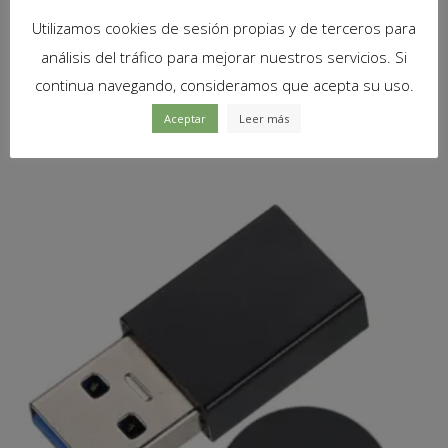
Utilizamos cookies de sesión propias y de terceros para
10
x
PAD TERMICO Thermal Pad 10x10x1mm Pasta
Termica Alta disipacion
análisis del tráfico para mejorar nuestros servicios. Si
continua navegando, consideramos que acepta su uso.
Aceptar
Leer más
Productos relacionados