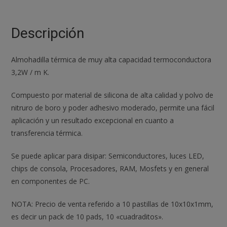
Pad
10x10x1mm
Pasta
Descripción
Termica
Alta
Almohadilla térmica de muy alta capacidad termoconductora
disipacion
3,2W / m K.
cantidad
Compuesto por material de silicona de alta calidad y polvo de
nitruro de boro y poder adhesivo moderado, permite una fácil
aplicación y un resultado excepcional en cuanto a
transferencia térmica.
Se puede aplicar para disipar: Semiconductores, luces LED,
chips de consola, Procesadores, RAM, Mosfets y en general
en componentes de PC.
NOTA: Precio de venta referido a 10 pastillas de 10x10x1mm,
es decir un pack de 10 pads, 10 «cuadraditos».