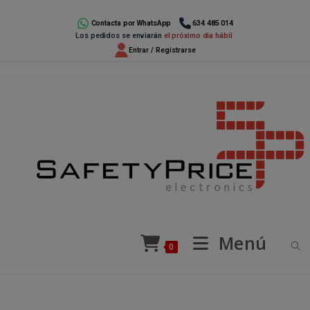
Ir
al
Contacta por WhatsApp
634 485 014
Los pedidos se enviarán
el próximo día hábil
contenido
Entrar / Registrarse
Menú
0