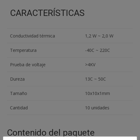
CARACTERÍSTICAS
Conductividad térmica
1,2 W ~ 2,0 W
Temperatura
-40C ~ 220C
Prueba de voltaje
>4KV
Dureza
13C ~ 50C
Tamaño
10x10x1mm
Cantidad
10 unidades
Contenido del paquete