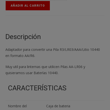
ADAPTADOR
AÑADIR AL CARRITO
CONVERSOR
PILAS
AAA
TO
AA
Descripción
cantidad
Adaptador para convertir una Pila R3/LR03/AAA/Litio 10440
en formato AA/R6.
Muy util para linternas que utilicen Pilas AA-LR06 y
quisieramos usar Baterías 10440.
CARACTERÍSTICAS
Nombre del
Caja de bateria