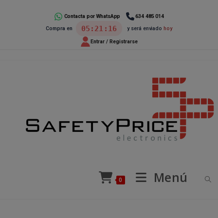
Ir
al
Contacta por WhatsApp
634 485 014
05:21:15
Compra en
y será enviado
hoy
contenido
Entrar / Registrarse
Menú
0