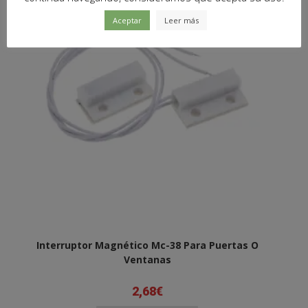
Aceptar
Leer más
Interruptor Magnético Mc-38 Para Puertas O
Ventanas
2,68
€