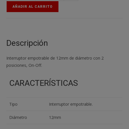
Interruptor
AÑADIR AL CARRITO
Negro
Redondo
12
Mm
Empotrable
Descripción
Boton
On
Interruptor empotrable de 12mm de diámetro con 2
Off
posiciones, On-Off.
cantidad
CARACTERÍSTICAS
Tipo
Interruptor empotrable.
Diámetro
12mm