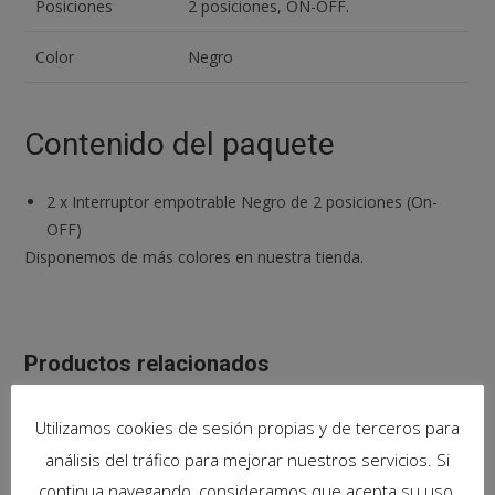
Posiciones
2 posiciones, ON-OFF.
Color
Negro
Contenido del paquete
2
x
Interruptor empotrable Negro de 2 posiciones (On-
OFF)
Disponemos de más colores en nuestra tienda.
Productos relacionados
Utilizamos cookies de sesión propias y de terceros para
análisis del tráfico para mejorar nuestros servicios. Si
continua navegando, consideramos que acepta su uso.