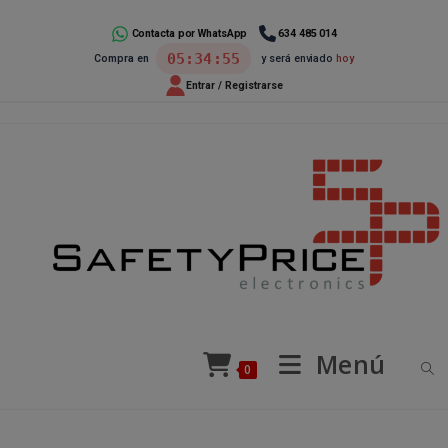
Ir
al
Contacta por WhatsApp
634 485 014
05:34:55
Compra en
y será enviado
hoy
contenido
Entrar / Registrarse
Menú
0