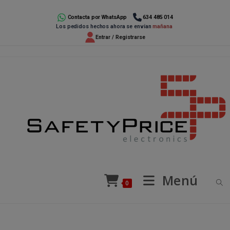
Ir
al
Contacta por WhatsApp
634 485 014
Los pedidos hechos ahora se envían
mañana
contenido
Entrar / Registrarse
Menú
0