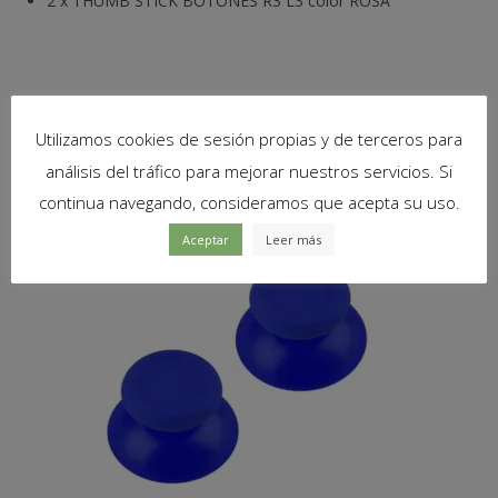
2
x
THUMB STICK BOTONES R3 L3 color ROSA
Productos relacionados
Utilizamos cookies de sesión propias y de terceros para
análisis del tráfico para mejorar nuestros servicios. Si
continua navegando, consideramos que acepta su uso.
Aceptar
Leer más