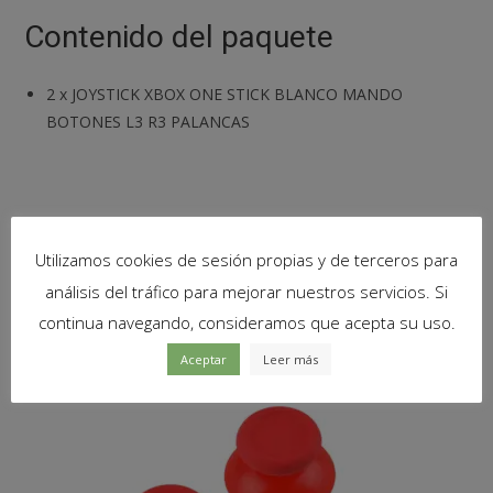
Contenido del paquete
2
x
JOYSTICK XBOX ONE STICK BLANCO MANDO
BOTONES L3 R3 PALANCAS
Productos relacionados
Utilizamos cookies de sesión propias y de terceros para
análisis del tráfico para mejorar nuestros servicios. Si
continua navegando, consideramos que acepta su uso.
Aceptar
Leer más