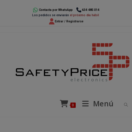
Ir
al
Contacta por WhatsApp
634 485 014
Los pedidos se enviarán
el próximo día hábil
contenido
Entrar / Registrarse
Menú
0