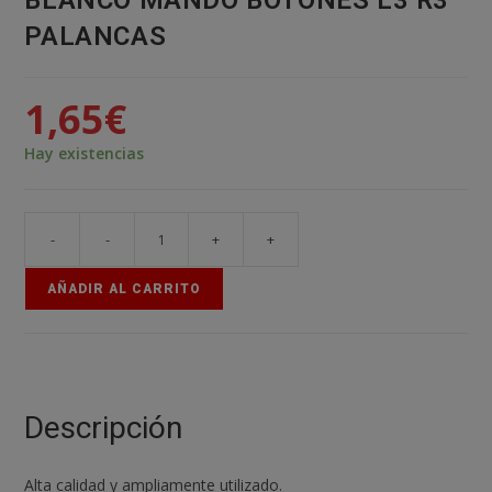
BLANCO MANDO BOTONES L3 R3
PALANCAS
1,65
€
Hay existencias
-
-
+
+
2x
JOYSTICK
AÑADIR AL CARRITO
XBOX
ONE
STICK
BLANCO
MANDO
Descripción
BOTONES
L3
Alta calidad y ampliamente utilizado.