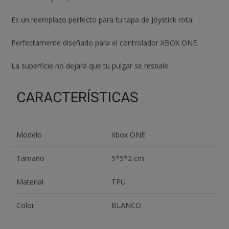
R3
PALANCAS
Es un reemplazo perfecto para tu tapa de Joystick rota.
cantidad
Perfectamente diseñado para el controlador XBOX ONE.
La superficie no dejará que tu pulgar se resbale.
CARACTERÍSTICAS
Modelo
Xbox ONE
Tamaño
5*5*2 cm
Material
TPU
Color
BLANCO