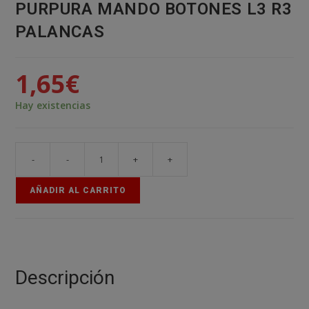
PURPURA MANDO BOTONES L3 R3
PALANCAS
1,65
€
Hay existencias
-
-
+
+
2x
JOYSTICK
AÑADIR AL CARRITO
XBOX
ONE
STICK
PURPURA
MANDO
Descripción
BOTONES
L3