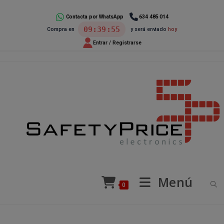
Ir
al
Contacta por WhatsApp
634 485 014
09:39:55
Compra en
y será enviado
hoy
contenido
Entrar / Registrarse
Menú
0