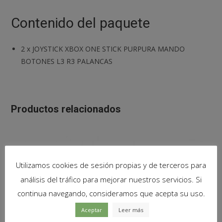
Contenido del paquete
2
x
JOYSTICK XBOX ONE STICK PURPURA MANDO
BOTONES L3 R3 PALANCAS
Productos relacionados
Utilizamos cookies de sesión propias y de terceros para
análisis del tráfico para mejorar nuestros servicios. Si
continua navegando, consideramos que acepta su uso.
Aceptar
Leer más