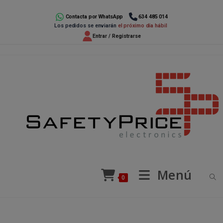
Ir
al
Contacta por WhatsApp
634 485 014
Los pedidos se enviarán
el próximo día hábil
contenido
Entrar / Registrarse
Menú
0