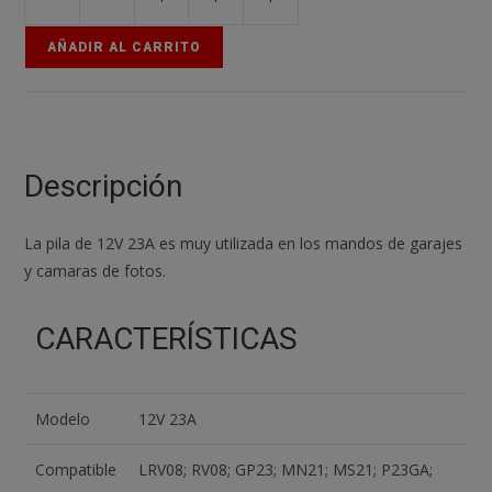
2x
PILA
AÑADIR AL CARRITO
ALKALINA
12V
23A
LRV08
GP23
Descripción
MN21
V23GA
La pila de 12V 23A es muy utilizada en los mandos de garajes
LR23A
y camaras de fotos.
L1028
cantidad
CARACTERÍSTICAS
Modelo
12V 23A
Compatible
LRV08; RV08; GP23; MN21; MS21; P23GA;