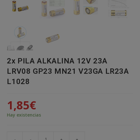
2x PILA ALKALINA 12V 23A
LRV08 GP23 MN21 V23GA LR23A
L1028
1,85
€
Hay existencias
-
-
+
+