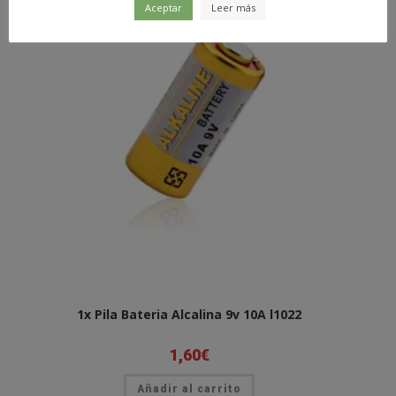
Aceptar
Leer más
1x Pila Bateria Alcalina 9v 10A l1022
1,60
€
Añadir al carrito