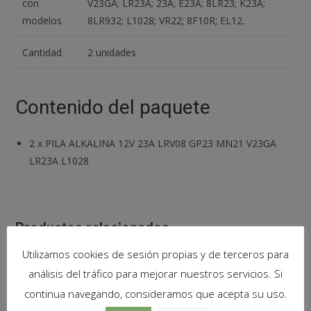
con
V23GA; LR23A; 23A; E23A; 8LR23; K23A;
modelos
8LR932; L1028; VR22; 8F10R; EL12.
Cantidad
2 unidades
Contenido del paquete
2
x
PILA ALKALINA 12V 23A LRV08 GP23 MN21 V23GA
LR23A L1028
Productos relacionados
Utilizamos cookies de sesión propias y de terceros para
análisis del tráfico para mejorar nuestros servicios. Si
continua navegando, consideramos que acepta su uso.