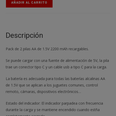
Pila
AÑADIR AL CARRITO
Batería
de
litio
recargable
por
Descripción
USB
Tipo
Pack de 2 pilas AA de 1.5V 2200 mAh recargables.
C
1.5v
Se puede cargar con una fuente de alimentación de 5V, la pila
AA
trae un conector tipo C y un cable usb a tipo C para la carga.
2200mAh
cantidad
La batería es adecuada para todas las baterías alcalinas AA
de 1.5V que se aplican a los juguetes comunes, control
remoto, cámaras, dispositivos electrónicos…
Estado del indicador: El indicador parpadea con frecuencia
durante la carga y se mantiene encendido cuando estña