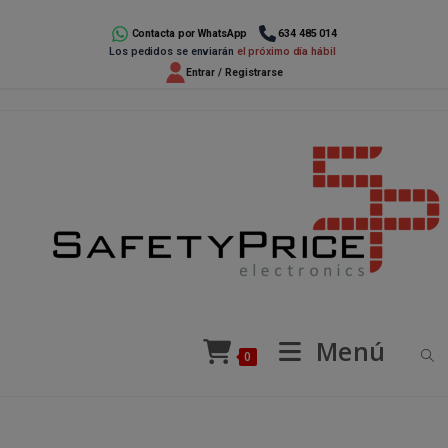
Ir
al
Contacta por WhatsApp
634 485 014
Los pedidos se enviarán
el próximo día hábil
contenido
Entrar / Registrarse
Menú
0