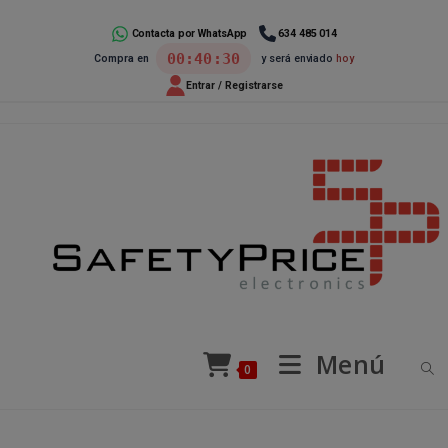
Ir
al
Contacta por WhatsApp
634 485 014
00:40:29
Compra en
y será enviado
hoy
contenido
Entrar / Registrarse
Menú
0