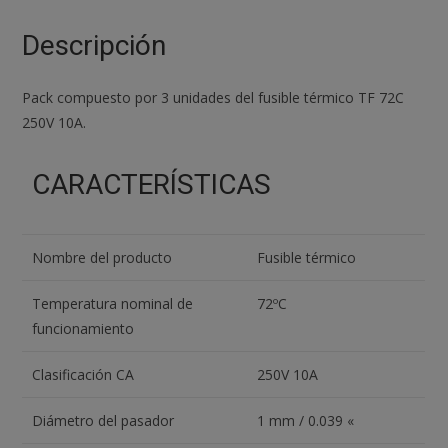
TF
72C
Descripción
250V
10A
Pack compuesto por 3 unidades del fusible térmico TF 72C
72ºC
250V 10A.
cantidad
CARACTERÍSTICAS
Nombre del producto
Fusible térmico
Temperatura nominal de
72ºC
funcionamiento
Clasificación CA
250V 10A
Diámetro del pasador
1 mm / 0.039 «