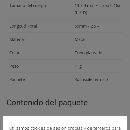
Tamaño del cuerpo
13 x 4 mm / 0.5 «x 0.16»
(L * D)
Longitud Total
65mm / 2.5 «
Material
Metal
Color
Tono plateado.
Peso
11g
Paquete
3x fusible térmico
Contenido del paquete
3
x
FUSIBLE TERMICO TF 72C 250V 10A
Utilizamos cookies de sesión propias y de terceros para