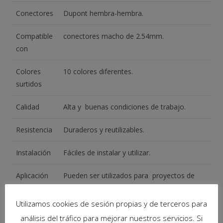
Conectores
Dupont hembra-hembra.
Compatible
conectores macho de 2.54mm.
con
Colores
10 colores diferentes.
surtidos
Calidad
Alta y buenas condiciones de trabajo.
Resistencia
Duraderos y reutilizables.
Instalación
Fáciles de instalar y utilizar.
Aplicación
Pueden ser utilizados para proyectos de
electrónica y productos
Utilizamos cookies de sesión propias y de terceros para
análisis del tráfico para mejorar nuestros servicios. Si