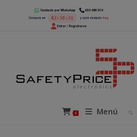
Ir
al
Contacta por WhatsApp
634 485 014
02:38:31
Compra en
y será enviado
hoy
contenido
Entrar / Registrarse
Menú
0