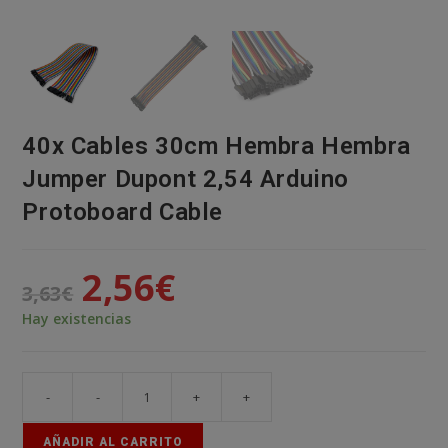
40x Cables 30cm Hembra Hembra
Jumper Dupont 2,54 Arduino
Protoboard Cable
2,56
€
El
El
3,63
€
precio
precio
original
actual
era:
es:
Hay existencias
3,63€.
2,56€.
-
-
+
+
40x
Cables
AÑADIR AL CARRITO