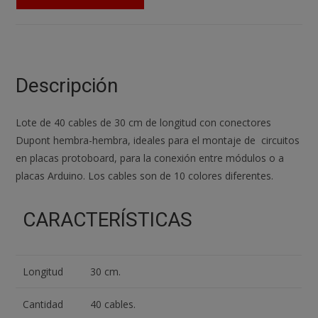
30cm
Hembra
Hembra
Jumper
Dupont
Descripción
2,54
Arduino
Lote de 40 cables de 30 cm de longitud con conectores
Protoboard
Dupont hembra-hembra, ideales para el montaje de circuitos
Cable
en placas protoboard, para la conexión entre módulos o a
cantidad
placas Arduino. Los cables son de 10 colores diferentes.
CARACTERÍSTICAS
Longitud
30 cm.
Cantidad
40 cables.