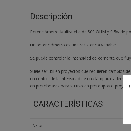
Descripción
Potenciómetro Multivuelta de 500 OHM y 0,5w de po
Un potenciómetro es una resistencia variable.
Se puede controlar la intensidad de corriente que fluye
Suele ser útil en proyectos que requieren cambios de
un control de la intensidad de una lámpara, además 
en protoboards para su uso en prototipos o proyectos
U
CARACTERÍSTICAS
Valor