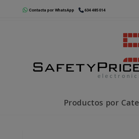
Ir
Contacta por WhatsApp
634 485 014
al
contenido
Productos por Cate