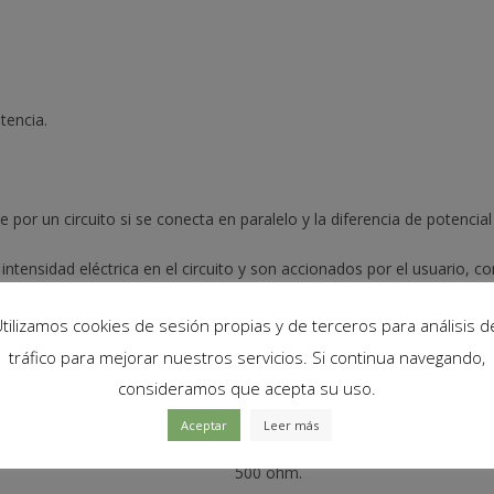
PCB
cantidad
tencia.
 por un circuito si se conecta en paralelo y la diferencia de potencial
 intensidad eléctrica en el circuito y son accionados por el usuario,
su tamaño los hace óptimos en lugares con espacio reducido, pueden s
 finales.
tilizamos cookies de sesión propias y de terceros para análisis d
tráfico para mejorar nuestros servicios. Si continua navegando,
consideramos que acepta su uso.
Aceptar
Leer más
500 ohm.