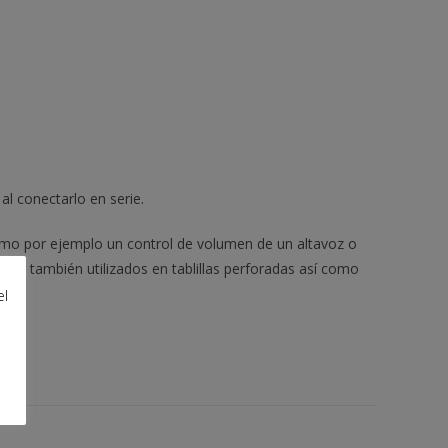
 al conectarlo en serie.
 como por ejemplo un control de volumen de un altavoz o
er también utilizados en tablillas perforadas así como
el