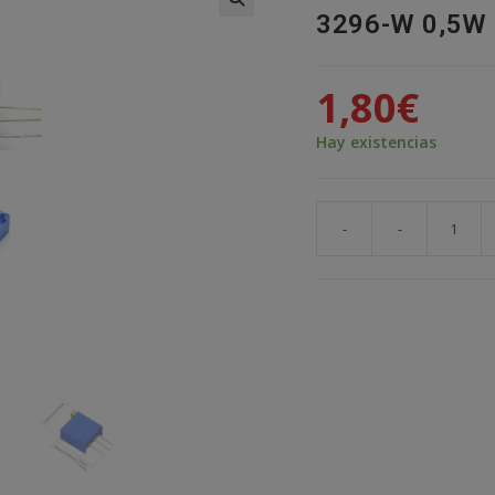
3296-W 0,5W
🔍
1,80
€
Hay existencias
-
-
5X
POTENCIOMETRO
MULTIVUELTA
500
OHM
3296-
W
0,5W
RESISTENCIA
VARIABLE