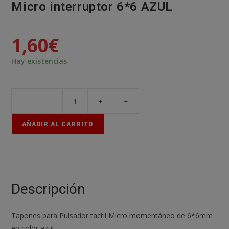
Micro interruptor 6*6 AZUL
1,60
€
Hay existencias
-
-
+
+
5x
Tapon
AÑADIR AL CARRITO
A56
Pulsador
Tactil
Micro
interruptor
Descripción
6*6
AZUL
Tapones para Pulsador tactil Micro momentáneo de 6*6mm
cantidad
en color azul.