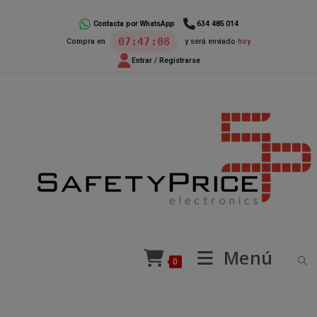
Ir
al
Contacta por WhatsApp
634 485 014
07:47:08
Compra en
y será enviado
hoy
contenido
Entrar / Registrarse
Menú
0