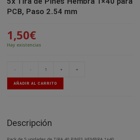
5x Tira de Pines Hembra 1×40 para
PCB, Paso 2.54 mm
1,50
€
Hay existencias
-
-
+
+
5x
Tira
AÑADIR AL CARRITO
de
Pines
Hembra
1x40
para
Descripción
PCB,
Paso
Pack de 5 unidades de TIRA 40 PINES HEMBRA 1×40