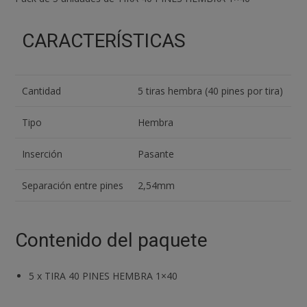
2.54
mm
CARACTERÍSTICAS
cantidad
Cantidad
5 tiras hembra (40 pines por tira)
Tipo
Hembra
Inserción
Pasante
Separación entre pines
2,54mm
Contenido del paquete
5
x
TIRA 40 PINES HEMBRA 1×40