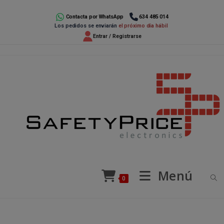
Ir
al
Contacta por WhatsApp
634 485 014
Los pedidos se enviarán
el próximo día hábil
contenido
Entrar / Registrarse
Menú
0