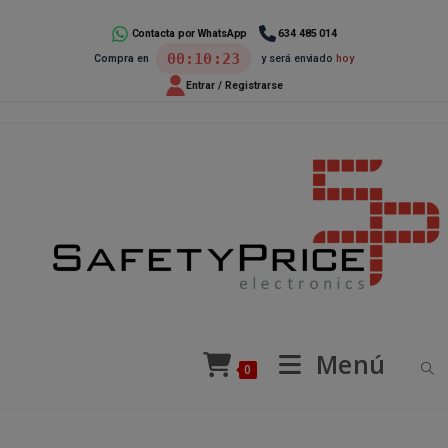
Ir
al
Contacta por WhatsApp
634 485 014
00:10:23
Compra en
y será enviado
hoy
contenido
Entrar / Registrarse
Menú
0