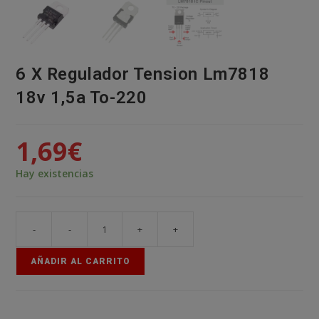
6 X Regulador Tension Lm7818
18v 1,5a To-220
1,69
€
Hay existencias
-
-
+
+
6
X
AÑADIR AL CARRITO
Regulador
Tension
Lm7818