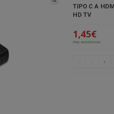
TIPO C A HD
🔍
HD TV
1,45
€
Hay existencias
-
-
ADAPTADOR
CONVERSOR
MINI
HDMI
MACHO
TIPO
C
A