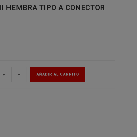
MI HEMBRA TIPO A CONECTOR
de
la
web
+
+
AÑADIR AL CARRITO