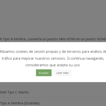
HDMI
HEMBRA
TIPO
A
CONECTOR
HD
TV
 Tipo A hembra, convierta un puesto Mini HDMI en un puerto HDMI 
cantidad
tilizamos cookies de sesión propias y de terceros para análisis d
tráfico para mejorar nuestros servicios. Si continua navegando,
consideramos que acepta su uso.
Aceptar
Leer más
HDMI Tipo C Macho
Tipo A Hembra (Estandar)