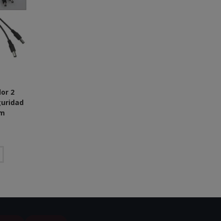
dor 2
guridad
mm