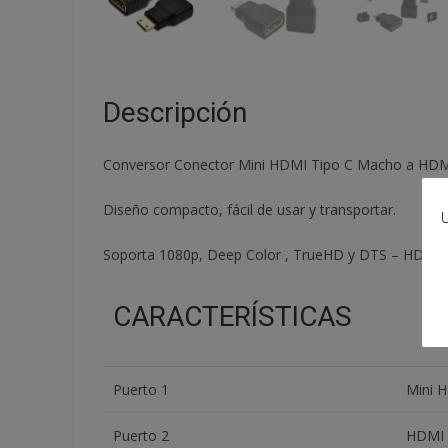
Descripción
Conversor Conector Mini HDMI Tipo C Macho a HDMI
Diseño compacto, fácil de usar y transportar.
U
Soporta 1080p, Deep Color , TrueHD y DTS – HD
CARACTERÍSTICAS
Puerto 1
Mini 
Puerto 2
HDMI 