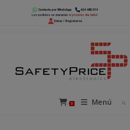
Ir
al
Contacta por WhatsApp
634 485 014
Los pedidos se enviarán
el próximo día hábil
contenido
Entrar / Registrarse
Menú
0