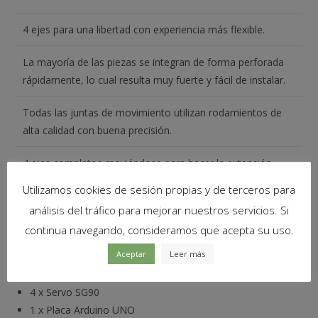
4 ejes para una libertad con experiencia más flexible.
La mayoría de las piezas se integran de forma perforada
rápidamente, lo cual resulta muy fuerte y fácil de instalar.
Todas las juntas de movimiento utilizan rodamientos de
alta calidad con buena precisión.
4 ejes completos moviéndose para hacer la extensión
adicional, el servo soporta una rotación de 180 °.
Utilizamos cookies de sesión propias y de terceros para
análisis del tráfico para mejorar nuestros servicios. Si
continua navegando, consideramos que acepta su uso.
Contenido del paquete
Aceptar
Leer más
1
x
Brazo Robotico mecanico acrilico 4 DOF
4
x
Servo SG90
1
x
Placa Arduino UNO