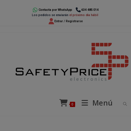
Ir
al
Contacta por WhatsApp
634 485 014
Los pedidos se enviarán
el próximo día hábil
contenido
Entrar / Registrarse
Menú
0