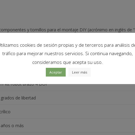
s componentes y tornillos para el montaje DIY (acrónimo en inglés de 
tilizamos cookies de sesión propias y de terceros para análisis d
tráfico para mejorar nuestros servicios. Si continua navegando,
consideramos que acepta su uso.
Aceptar
Leer más
IY kit robot brazo 4 DOF
 grados de libertad
crílico
 años o más