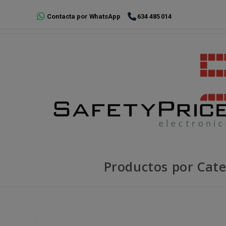
Ir
Contacta por WhatsApp
634 485 014
al
contenido
Productos por Cate