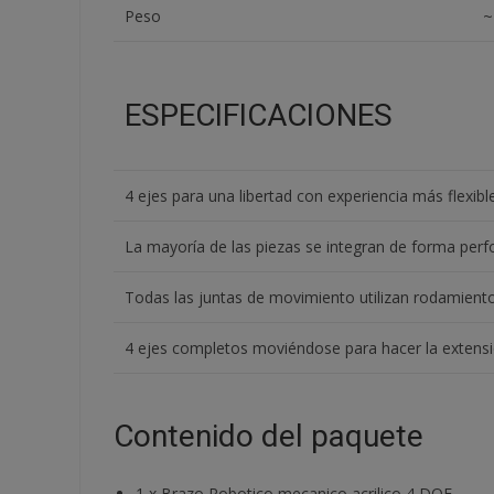
Peso
~
ESPECIFICACIONES
4 ejes para una libertad con experiencia más flexible
La mayoría de las piezas se integran de forma perfor
Todas las juntas de movimiento utilizan rodamiento
4 ejes completos moviéndose para hacer la extensió
Contenido del paquete
1
x
Brazo Robotico mecanico acrilico 4 DOF