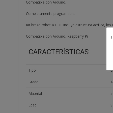
Compatible con Arduino.
Completamente programable.
Kit brazo robot 4 DOF incluye estructura acrílica, lo
Compatible con Arduino, Raspberry Pi.
U
CARACTERÍSTICAS
Tipo
D
Grado
4
Material
a
Edad
8