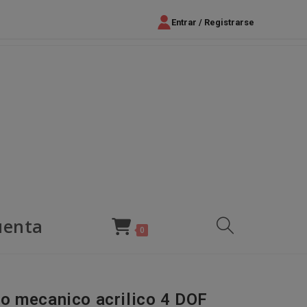
Entrar / Registrarse
uenta
Alternar
0
búsqueda
o mecanico acrilico 4 DOF