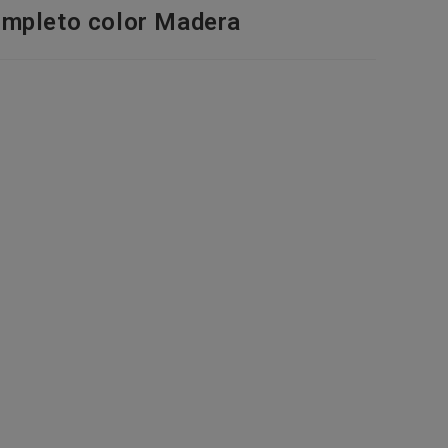
ompleto color Madera
de
la
web