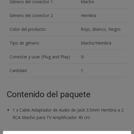
Género del conector 1
Macho
Género del conector 2
Hembra
Color del producto
Rojo, Blanco, Negro
Tipo de género
Macho/Hembra
Conectar y usar (Plug and Play)
Si
Cantidad
1
Contenido del paquete
1
x
Cable Adaptador de Audio de Jack 3.5mm Hembra a 2
RCA Macho para TV Amplificador 40 cm