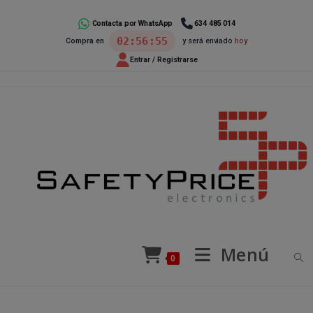
Ir
al
Contacta por WhatsApp
634 485 014
02:56:55
Compra en
y será enviado
hoy
contenido
Entrar / Registrarse
Menú
0