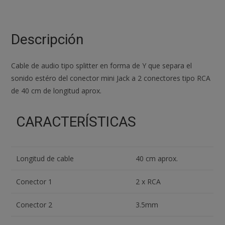
de
Jack
3.5mm
Descripción
Hembra
a
Cable de audio tipo splitter en forma de Y que separa el
2
sonido estéro del conector mini Jack a 2 conectores tipo RCA
RCA
de 40 cm de longitud aprox.
Macho
para
CARACTERÍSTICAS
TV
Amplificador
40
Longitud de cable
40 cm aprox.
cm
cantidad
Conector 1
2 x RCA
Conector 2
3.5mm