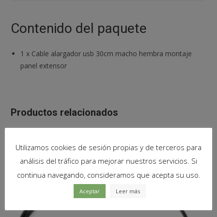
Contenido del paquete
1
x
Cable alargador usb 30cm macho hembra montaje
panel extensor
Productos relacionados
Utilizamos cookies de sesión propias y de terceros para
análisis del tráfico para mejorar nuestros servicios. Si
continua navegando, consideramos que acepta su uso.
Aceptar
Leer más