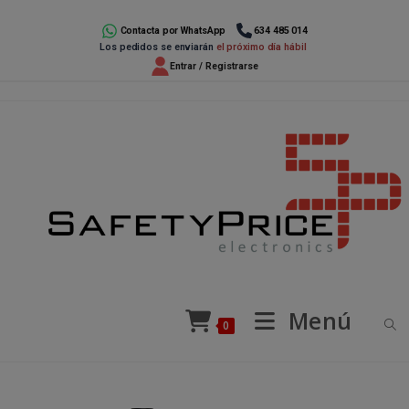
Ir
al
Contacta por WhatsApp
634 485 014
Los pedidos se enviarán
el próximo día hábil
contenido
Entrar / Registrarse
Menú
0