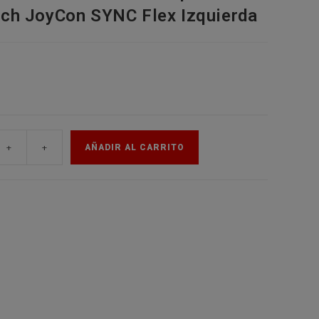
tch JoyCon SYNC Flex Izquierda
de
la
web
+
+
AÑADIR AL CARRITO