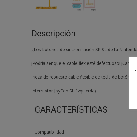
Descripción
¿Los botones de sincronización SR SL de tu Nintend
¡Podría ser que el cable flex esté defectuoso! ¡Cambia
U
Pieza de repuesto cable flexible de tecla de botón SL
Interruptor JoyCon SL (izquierda).
CARACTERÍSTICAS
Compatibilidad