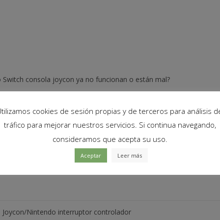
Flex
Izquierda
cantidad
o Switch consola joycon ya no funcionan o están mal?
r el flex podría resolver el problema!
tilizamos cookies de sesión propias y de terceros para análisis d
 para interruptor Nintendo Switch.
tráfico para mejorar nuestros servicios. Si continua navegando,
consideramos que acepta su uso.
Aceptar
Leer más
Joycon/Nintendo interruptor controlador