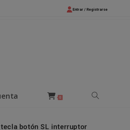
Entrar / Registrarse
uenta
Alternar
0
búsqueda
 tecla botón SL interruptor