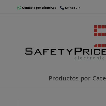
Ir
Contacta por WhatsApp
634 485 014
al
contenido
Productos por Cate