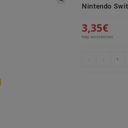
Nintendo Swi
🔍
3,35
€
Hay existencias
-
-
Cable
flexible
tecla
botón
SL
interruptor
Nintendo
Switch
JoyCon
SYNC