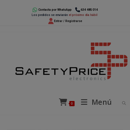
Ir
al
Contacta por WhatsApp
634 485 014
Los pedidos se enviarán
el próximo día hábil
contenido
Entrar / Registrarse
Menú
0