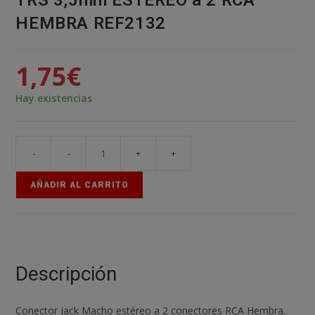
TRS 3,5mm ESTEREO a 2 RCA
HEMBRA REF2132
1,75
€
Hay existencias
-
-
+
+
Conector
adaptador
AÑADIR AL CARRITO
JACK
MACHO
TRS
3,5mm
ESTEREO
Descripción
a
2
Conector jack Macho estéreo a 2 conectores RCA Hembra.