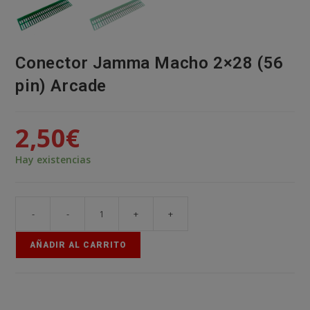
Conector Jamma Macho 2×28 (56
pin) Arcade
2,50
€
Hay existencias
-
-
+
+
Conector
Jamma
AÑADIR AL CARRITO
Macho
2x28
(56
pin)