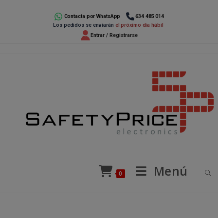
Ir
al
Contacta por WhatsApp
634 485 014
Los pedidos se enviarán
el próximo día hábil
contenido
Entrar / Registrarse
Menú
0