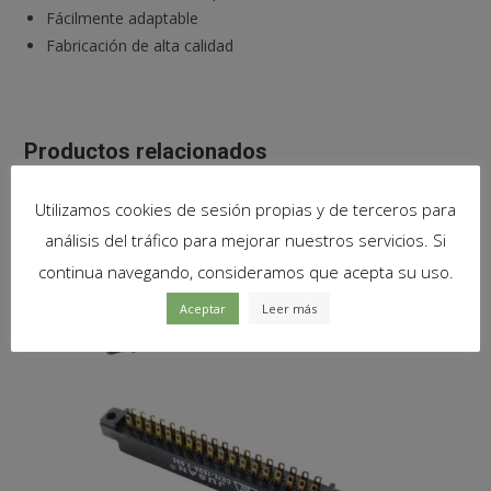
Fácilmente adaptable
Fabricación de alta calidad
Productos relacionados
Utilizamos cookies de sesión propias y de terceros para
análisis del tráfico para mejorar nuestros servicios. Si
continua navegando, consideramos que acepta su uso.
Aceptar
Leer más