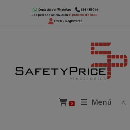
Ir
al
Contacta por WhatsApp
634 485 014
Los pedidos se enviarán
el próximo día hábil
contenido
Entrar / Registrarse
Menú
0