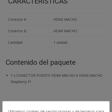
CARACTERÍSTICAS
Conector A
HDMI MACHO
Conector B
HDMI MACHO
Cantidad
1 unidad
Contenido del paquete
1
x
CONECTOR PUENTE HDMI MACHO A HDMI MACHO
Raspberry PI
Productos relacionados
Utilizamos cookies de sesión propias y de terceros para