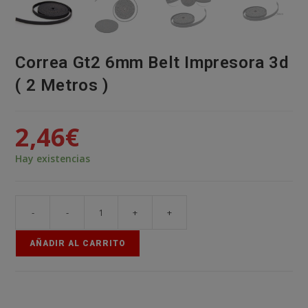
Correa Gt2 6mm Belt Impresora 3d
( 2 Metros )
2,46
€
Hay existencias
-
-
+
+
Correa
Gt2
AÑADIR AL CARRITO
6mm
Belt
Impresora
3d