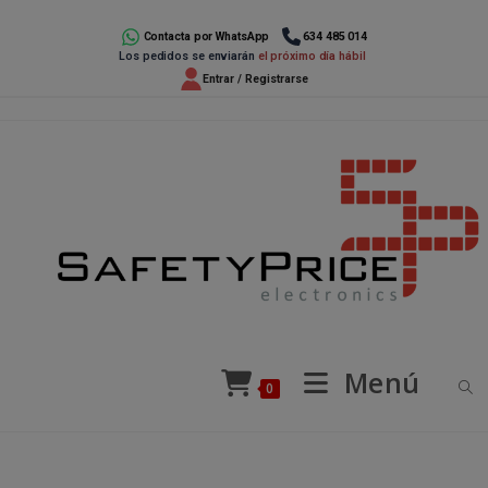
Ir
al
Contacta por WhatsApp
634 485 014
Los pedidos se enviarán
el próximo día hábil
contenido
Entrar / Registrarse
Menú
0