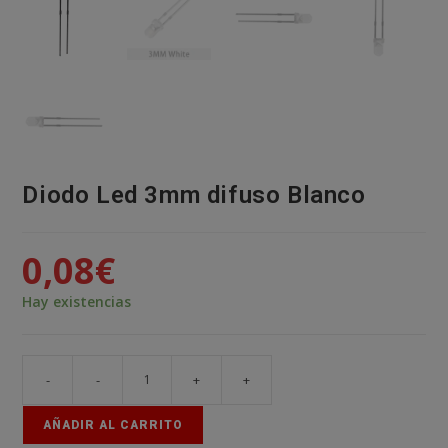
Diodo Led 3mm difuso Blanco
0,08
€
Hay existencias
-
-
+
+
Diodo
Led
AÑADIR AL CARRITO
3mm