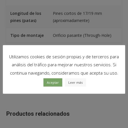
Longitud de los
Pines cortos de 17/19 mm
pines (patas)
(aproximadamente)
Tipo de montaje
Orificio pasante (Through-Hole)
Polaridad
Pin largo es el Ánodo (Positivo) y
Utilizamos cookies de sesión propias y de terceros para
pin corto es el Cátodo (Negativo)
análisis del tráfico para mejorar nuestros servicios. Si
continua navegando, consideramos que acepta su uso.
Contenido del paquete
Aceptar
Leer más
1x Diodo Led 3mm difuso Blanco
Productos relacionados