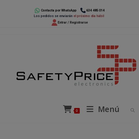
Ir
al
Contacta por WhatsApp
634 485 014
Los pedidos se enviarán
el próximo día hábil
contenido
Entrar / Registrarse
Menú
0