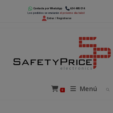
Ir
al
Contacta por WhatsApp
634 485 014
Los pedidos se enviarán
el próximo día hábil
contenido
Entrar / Registrarse
Menú
0