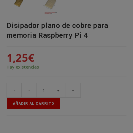
Disipador plano de cobre para
memoria Raspberry Pi 4
1,25
€
Hay existencias
-
-
+
+
Disipador
plano
AÑADIR AL CARRITO
de
cobre
para
memoria