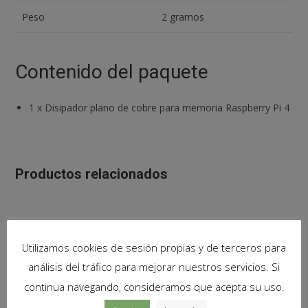
Peso
2 gramos
Contenido del paquete
1
x
Disipador plano de cobre para memoria Raspberry Pi 4
Productos relacionados
Utilizamos cookies de sesión propias y de terceros para
análisis del tráfico para mejorar nuestros servicios. Si
continua navegando, consideramos que acepta su uso.