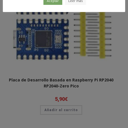
Aceptar
Leer más
Placa de Desarrollo Basada en Raspberry Pi RP2040
RP2040-Zero Pico
5,90
€
Añadir al carrito