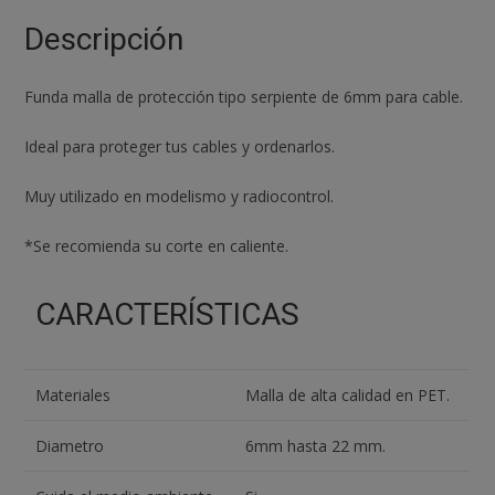
6mm
Tipo
Descripción
"piel
De
Funda malla de protección tipo serpiente de 6mm para cable.
Serpiente"
Pet
Ideal para proteger tus cables y ordenarlos.
Modelismo
Rc
Muy utilizado en modelismo y radiocontrol.
cantidad
*Se recomienda su corte en caliente.
CARACTERÍSTICAS
Materiales
Malla de alta calidad en PET.
Diametro
6mm hasta 22 mm.