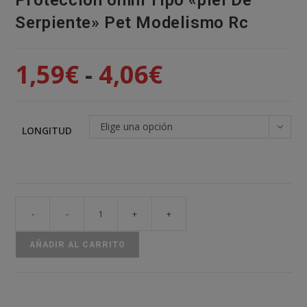
Proteccion 6mm Tipo «piel De
Serpiente» Pet Modelismo Rc
1,59
€
-
4,06
€
Rango
de
precios:
desde
1,59€
hasta
4,06€
Elige una opción
LONGITUD
-
-
+
+
Funda
Para
AÑADIR AL CARRITO
Cable
Malla
Proteccion