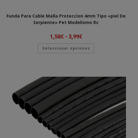
Funda Para Cable Malla Proteccion 4mm Tipo «piel De
Serpiente» Pet Modelismo Rc
1,58
€
-
3,99
€
Rango
de
precios:
Este
Seleccionar opciones
desde
producto
1,58€
tiene
hasta
múltiples
3,99€
variantes.
Las
opciones
se
pueden
elegir
en
la
página
de
producto