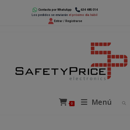
Ir
al
Contacta por WhatsApp
634 485 014
Los pedidos se enviarán
el próximo día hábil
contenido
Entrar / Registrarse
Menú
0