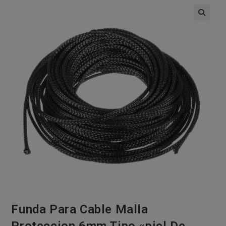
🔍
Funda Para Cable Malla