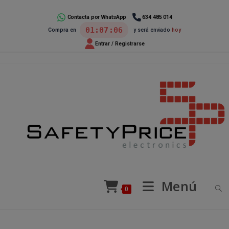
Ir
al
Contacta por WhatsApp
634 485 014
01:07:05
Compra en
y será enviado
hoy
contenido
Entrar / Registrarse
Menú
0