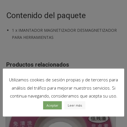
Contenido del paquete
1
x
IMANTADOR MAGNETIZADOR DESMAGNETIZADOR
PARA HERRAMIENTAS
Productos relacionados
Utilizamos cookies de sesión propias y de terceros para
análisis del tráfico para mejorar nuestros servicios. Si
continua navegando, consideramos que acepta su uso.
Aceptar
Leer más