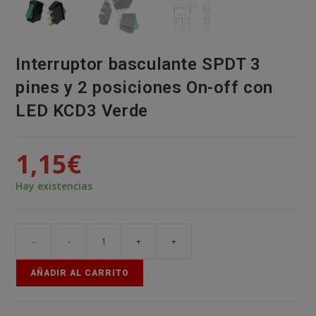
Interruptor basculante SPDT 3
pines y 2 posiciones On-off con
LED KCD3 Verde
1,15
€
Hay existencias
-
-
+
+
Interruptor
basculante
AÑADIR AL CARRITO
SPDT
3