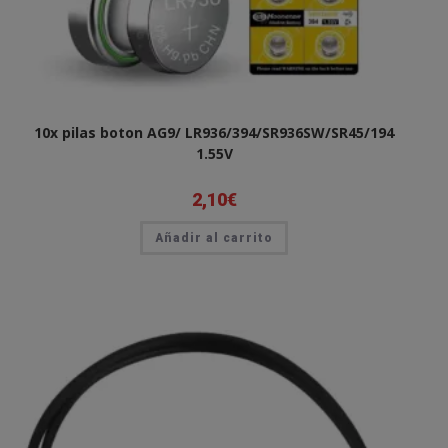
10x pilas boton AG9/ LR936/394/SR936SW/SR45/194
1.55V
2,10
€
Añadir al carrito