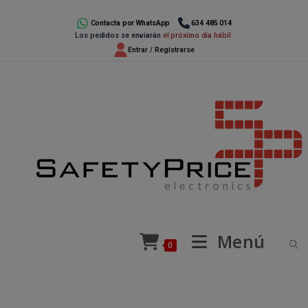
Ir
al
Contacta por WhatsApp
634 485 014
Los pedidos se enviarán
el próximo día hábil
contenido
Entrar / Registrarse
Menú
0