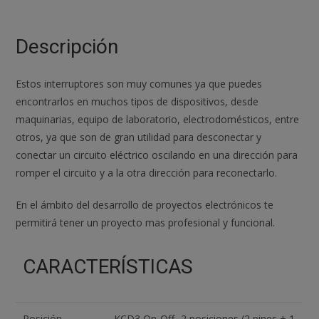
pines
y
2
Descripción
posiciones
On-
Estos interruptores son muy comunes ya que puedes
off
encontrarlos en muchos tipos de dispositivos, desde
con
maquinarias, equipo de laboratorio, electrodomésticos, entre
LED
otros, ya que son de gran utilidad para desconectar y
KCD3
conectar un circuito eléctrico oscilando en una dirección para
Verde
romper el circuito y a la otra dirección para reconectarlo.
cantidad
En el ámbito del desarrollo de proyectos electrónicos te
permitirá tener un proyecto mas profesional y funcional.
CARACTERÍSTICAS
Posición
KCD3 On-Off- 2 posiciones (2 pines + 1