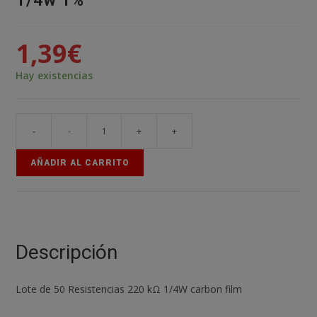
1/4w 1%
1,39
€
Hay existencias
-
-
+
+
Kit
50
AÑADIR AL CARRITO
Resistencias
220
Kohm
1/4w
1%
Descripción
cantidad
Lote de 50 Resistencias 220 kΩ 1/4W carbon film