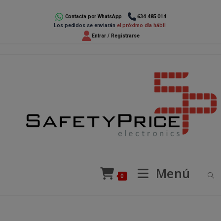
Ir
al
Contacta por WhatsApp
634 485 014
Los pedidos se enviarán
el próximo día hábil
contenido
Entrar / Registrarse
Menú
0