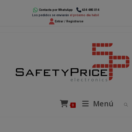
Ir
al
Contacta por WhatsApp
634 485 014
Los pedidos se enviarán
el próximo día hábil
contenido
Entrar / Registrarse
Menú
0