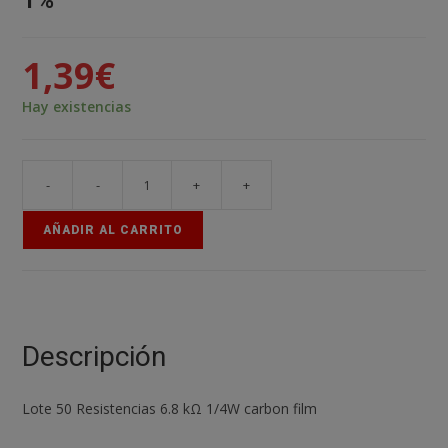
1%
1,39
€
Hay existencias
-
-
+
+
50x
Resistencias
AÑADIR AL CARRITO
6.8
Kohm
1/4w
1%
cantidad
Descripción
Lote 50 Resistencias 6.8 kΩ 1/4W carbon film