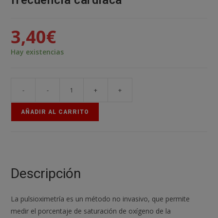
frecuencia cardiaca
3,40
€
Hay existencias
-
-
+
+
MAX30100
sensor
AÑADIR AL CARRITO
latido
frecuencia
cardiaca
cantidad
Descripción
La pulsioximetría es un método no invasivo, que permite
medir el porcentaje de saturación de oxígeno de la