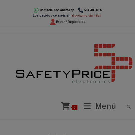
Ir
al
Contacta por WhatsApp
634 485 014
Los pedidos se enviarán
el próximo día hábil
contenido
Entrar / Registrarse
Menú
0