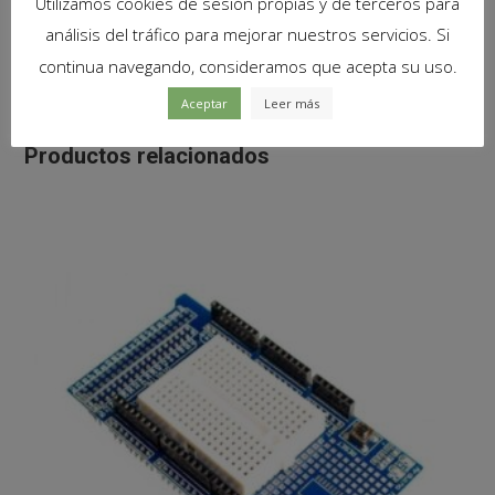
Utilizamos cookies de sesión propias y de terceros para
1
x
Micro servo engranajes metalicos compatible con
análisis del tráfico para mejorar nuestros servicios. Si
MG90S TowerPro
continua navegando, consideramos que acepta su uso.
Aceptar
Leer más
Productos relacionados