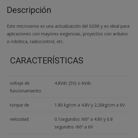
Mg90s
Descripción
Towerpro
cantidad
Este microservo es una actualización del SG90 y es ideal para
aplicaciones con mayores exigencias, proyectos con arduino
o robótica, radiocontrol, etc.
CARACTERÍSTICAS
voltaje de
4.8Vdc (5V) o 6Vdc
funcionamiento
torque de
1.80 kg/cm a 4.8V y 2.20kg/cm a 6V
velocidad
0.1segundos /60º a 4.8V y 0.8
segundos /60º a 6V