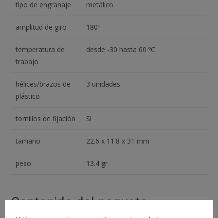
tipo de engranaje
metálico
amplitud de giro
180º
temperatura de
desde -30 hasta 60 ºC
trabajo
hélices/brazos de
3 unidades
plástico
tornillos de fijación
Si
tamaño
22.6 x 11.8 x 31 mm
peso
13.4 gr
Contenido del paquete