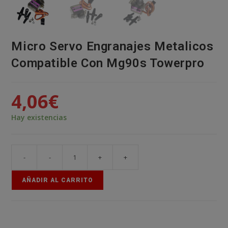
Micro Servo Engranajes Metalicos
Compatible Con Mg90s Towerpro
4,06
€
Hay existencias
-
-
+
+
Micro
Servo
AÑADIR AL CARRITO
Engranajes
Metalicos
Compatible
Con