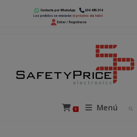
Ir
al
Contacta por WhatsApp
634 485 014
Los pedidos se enviarán
el próximo día hábil
contenido
Entrar / Registrarse
Menú
0