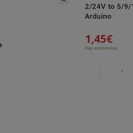
2/24V to 5/9/
🔍
Arduino
1,45
€
Hay existencias
-
-
Módulo
MT3608
Micro
USB
2A
Booster
DC-
DC