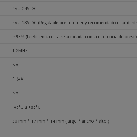
2V a 24V DC
5V a 28V DC (Regulable por trimmer y recomendado usar dent
> 93% (la eficiencia está relacionada con la diferencia de presió
1.2MHz
No
Si (4A)
No
-45°C a +85°C
30 mm * 17 mm * 14 mm (largo * ancho * alto )