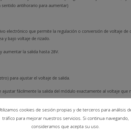
n sentido antihorario para aumentar)
vo electrónico que permite la regulación o conversión de voltaje de c
ea y bajo voltaje de rizado.
 aumentar la salida hasta 28V.
ro) para ajustar el voltaje de salida.
 ajustar fácilmente la salida del módulo exactamente al voltaje que n
tilizamos cookies de sesión propias y de terceros para análisis d
 de salida debe ser mayor que el voltaje de entrada suministrado.
tráfico para mejorar nuestros servicios. Si continua navegando,
608?
consideramos que acepta su uso.