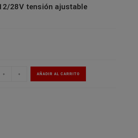
12/28V tensión ajustable
de
la
web
+
+
AÑADIR AL CARRITO