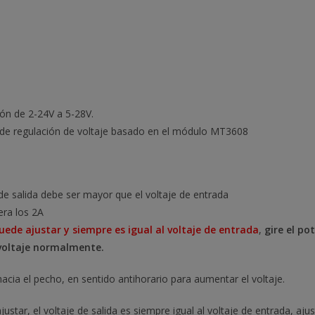
2/24V
to
5/9/12/28V
tensión
ajustable
Arduino
cantidad
ón de 2-24V a 5-28V.
 de regulación de voltaje basado en el módulo MT3608
de salida debe ser mayor que el voltaje de entrada
era los 2A
uede ajustar y siempre es igual al voltaje de entrada
,
gire el p
 voltaje normalmente.
acia el pecho, en sentido antihorario para aumentar el voltaje.
ustar, el voltaje de salida es siempre igual al voltaje de entrada, aj