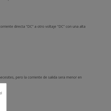
orriente directa “DC” a otro voltaje “DC” con una alta
ecesites, pero la corriente de salida sera menor en
el