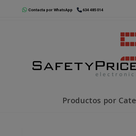
Ir
Contacta por WhatsApp
634 485 014
al
contenido
Productos por Cate