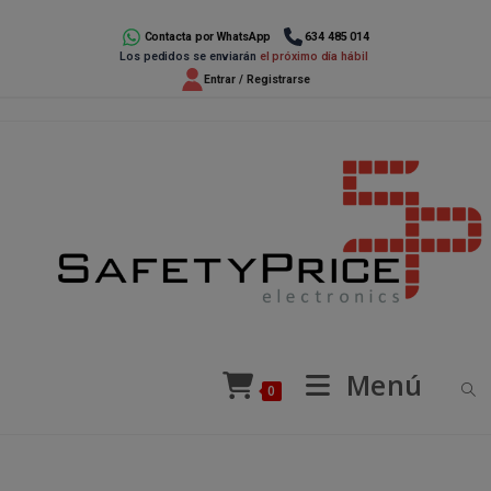
Ir
al
Contacta por WhatsApp
634 485 014
Los pedidos se enviarán
el próximo día hábil
contenido
Entrar / Registrarse
Menú
0