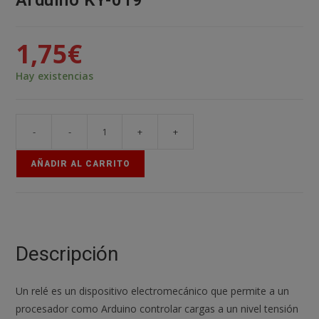
Arduino KY-019
1,75
€
Hay existencias
-
-
+
+
Modulo
Rele
AÑADIR AL CARRITO
1
Canal
5V
10A
Para
Descripción
Arduino
KY-
Un relé es un dispositivo electromecánico que permite a un
019
procesador como Arduino controlar cargas a un nivel tensión
cantidad