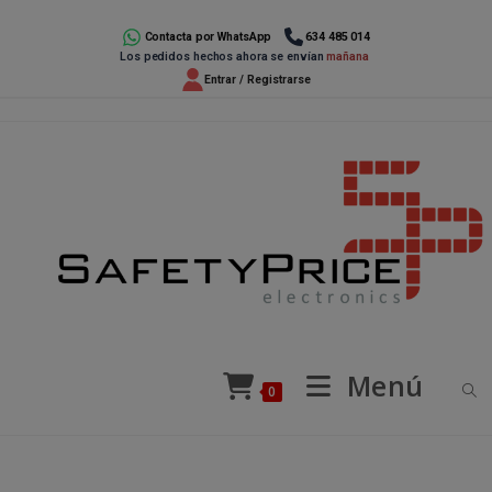
Ir
al
Contacta por WhatsApp
634 485 014
Los pedidos hechos ahora se envían
mañana
contenido
Entrar / Registrarse
Menú
0