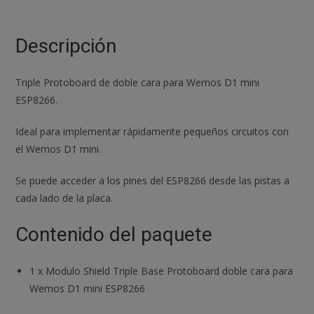
Protoboard
doble
cara
Descripción
para
Wemos
Triple Protoboard de doble cara para Wemos D1 mini
D1
ESP8266.
mini
ESP8266
Ideal para implementar rápidamente pequeños circuitos con
cantidad
el Wemos D1 mini.
Se puede acceder a los pines del ESP8266 desde las pistas a
cada lado de la placa.
Contenido del paquete
1
x
Modulo Shield Triple Base Protoboard doble cara para
Wemos D1 mini ESP8266