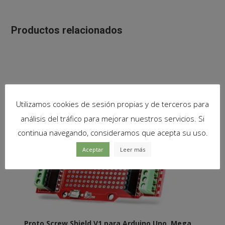
Productos relacionados
Utilizamos cookies de sesión propias y de terceros para
análisis del tráfico para mejorar nuestros servicios. Si
continua navegando, consideramos que acepta su uso.
Aceptar
Leer más
Proto Screw Shield V1 para Arduino Uno, Mega