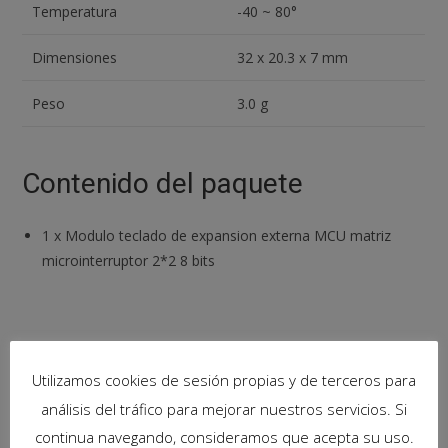
Temperatura
-40 ~ 80°
Dimensiones
32 x 20.3 x 7 mm
Peso
3.0 g
Contenido del paquete
1
x
Modulo teclado de expansion externa MCU matriz
microinterruptor 2*2 8 bits
Productos relacionados
Utilizamos cookies de sesión propias y de terceros para
análisis del tráfico para mejorar nuestros servicios. Si
continua navegando, consideramos que acepta su uso.