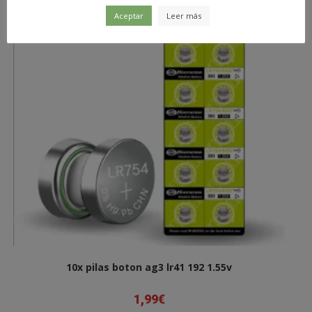
Aceptar
Leer más
10x pilas boton ag3 lr41 192 1.55v
1,99
€