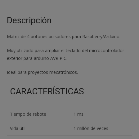
externa
MCU
matriz
Descripción
microinterruptor
2x2
Matriz de 4 botones pulsadores para Raspberry/Arduino.
8
bits
Muy utilizado para ampliar el teclado del microcontrolador
cantidad
exterior para arduino AVR PIC.
Ideal para proyectos mecatrónicos.
CARACTERÍSTICAS
Tiempo de rebote
1 ms
Vida útil
1 millón de veces