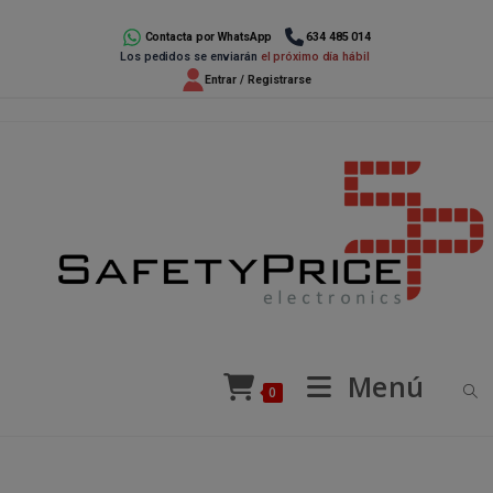
Ir
al
Contacta por WhatsApp
634 485 014
Los pedidos se enviarán
el próximo día hábil
contenido
Entrar / Registrarse
Menú
0