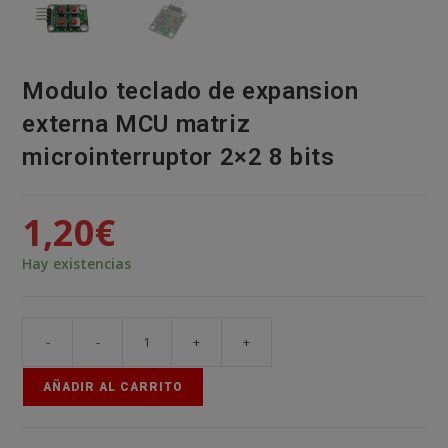
Modulo teclado de expansion
externa MCU matriz
microinterruptor 2×2 8 bits
1,20
€
Hay existencias
-
-
+
+
Modulo
teclado
AÑADIR AL CARRITO
de
expansion