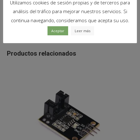
Utilizamos cookies de sesión propias y de terceros para
Contenido del paquete
análisis del tráfico para mejorar nuestros servicios. Si
continua navegando, consideramos que acepta su uso.
1
x
Modulo MQ2 sensor de Humo Arduino
Aceptar
Leer más
Productos relacionados