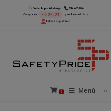
Ir
al
Contacta por WhatsApp
634 485 014
03:22:20
Compra en
y será enviado
hoy
contenido
Entrar / Registrarse
Menú
0