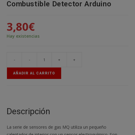
Combustible Detector Arduino
3,80
€
Hay existencias
-
-
+
+
Mq-
2
AÑADIR AL CARRITO
Modulo
Sensor
Humo
Y
Gas
Descripción
Combustible
Detector
La serie de sensores de gas MQ utiliza un pequeño
Arduino
calentador de interior con un sensor electroquímico. Son