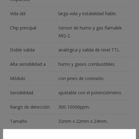
Vida útil
larga vida y estabilidad fiable.
Chip principal
Sensor de humo y gas flamable
MQ-2.
Doble salida
analógica y salida de nivel TTL.
Alta sensibilidad a
humo y gases combustibles.
Módulo
con pines de conexión.
Sensibilidad
ajustable con el potenciómetro.
Rango de detección
300-10000ppm.
Tamaño
32mm x 22mm x 24mm.