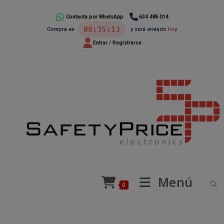
Ir
al
Contacta por WhatsApp
634 485 014
08:35:13
Compra en
y será enviado
hoy
contenido
Entrar / Registrarse
Menú
0