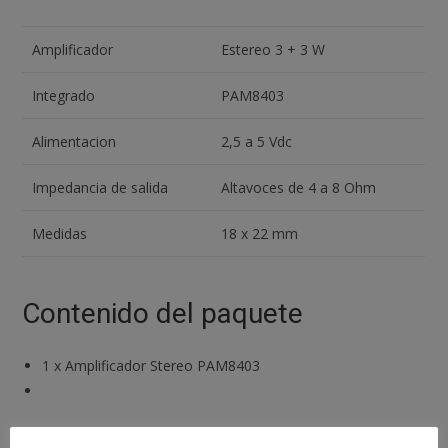
Amplificador
Estereo 3 + 3 W
Integrado
PAM8403
Alimentacion
2,5 a 5 Vdc
Impedancia de salida
Altavoces de 4 a 8 Ohm
Medidas
18 x 22 mm
Contenido del paquete
1
x
Amplificador Stereo PAM8403