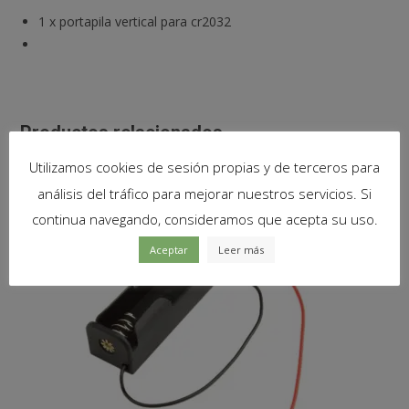
1
x
portapila vertical para cr2032
Productos relacionados
Utilizamos cookies de sesión propias y de terceros para
análisis del tráfico para mejorar nuestros servicios. Si
continua navegando, consideramos que acepta su uso.
Aceptar
Leer más