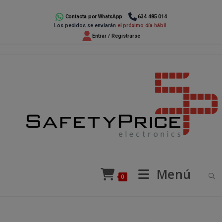
Ir
al
Contacta por WhatsApp
634 485 014
Los pedidos se enviarán
el próximo día hábil
contenido
Entrar / Registrarse
Menú
0