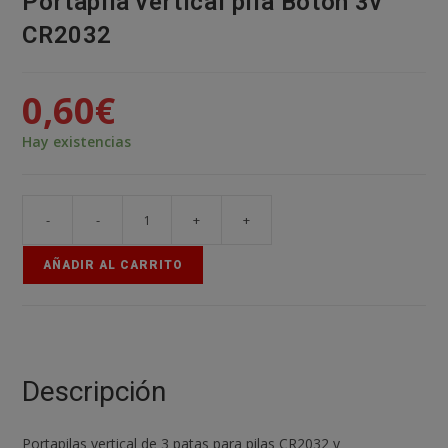
Portapila vertical pila Boton 3v
CR2032
0,60
€
Hay existencias
-
-
+
+
Portapila
vertical
AÑADIR AL CARRITO
pila
Boton
3v
CR2032
cantidad
Descripción
Portapilas vertical de 3 patas para pilas CR2032 y