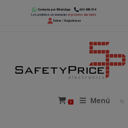
Ir
al
Contacta por WhatsApp
634 485 014
Los pedidos se enviarán
el próximo día hábil
contenido
Entrar / Registrarse
Menú
0