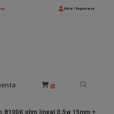
hoy
Entrar / Registrarse
uenta
Alternar
0
búsqueda
o B100K ohm lineal 0,5w 15mm +