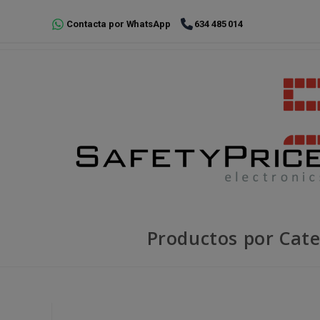
Ir
Contacta por WhatsApp
634 485 014
al
contenido
Productos por Cate