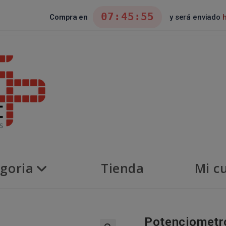
07:45:54
Compra en
y será enviado
goria
Tienda
Mi c
Potenciometr