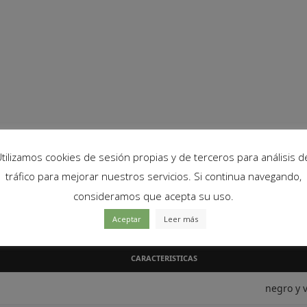
PCB o soldar.
tilizamos cookies de sesión propias y de terceros para análisis d
 (rosca).
tráfico para mejorar nuestros servicios. Si continua navegando,
do de 6mm tipo WH148.
consideramos que acepta su uso.
Aceptar
Leer más
de uso a nuestros potenciómetros, aportando estética y comodidad a
CARACTERISTICAS
negro y 