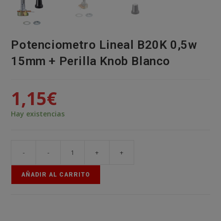
Potenciometro Lineal B20K 0,5w
15mm + Perilla Knob Blanco
1,15
€
Hay existencias
-
-
+
+
Potenciometro
Lineal
AÑADIR AL CARRITO
B20K
0,5w
15mm
+