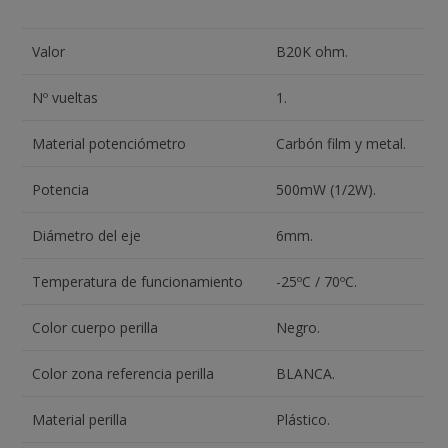
Valor
B20K ohm.
Nº vueltas
1.
Material potenciómetro
Carbón film y metal.
Potencia
500mW (1/2W).
Diámetro del eje
6mm.
Temperatura de funcionamiento
-25ºC / 70ºC.
Color cuerpo perilla
Negro.
Color zona referencia perilla
BLANCA.
Material perilla
Plástico.