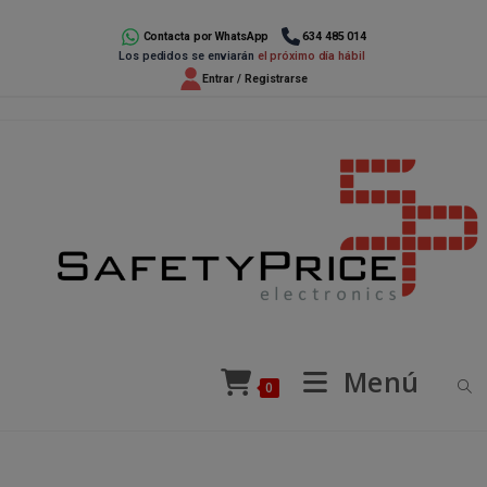
Ir
al
Contacta por WhatsApp
634 485 014
Los pedidos se enviarán
el próximo día hábil
contenido
Entrar / Registrarse
Menú
0