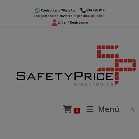
Ir
al
Contacta por WhatsApp
634 485 014
Los pedidos se enviarán
el próximo día hábil
contenido
Entrar / Registrarse
Menú
0