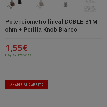
Potenciometro lineal DOBLE B1M
ohm + Perilla Knob Blanco
1,55
€
Hay existencias
-
-
+
+
Potenciometro
lineal
AÑADIR AL CARRITO
DOBLE
B1M
ohm
+