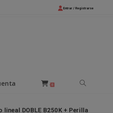
Entrar / Registrarse
uenta
Alternar
0
búsqueda
 lineal DOBLE B250K + Perilla