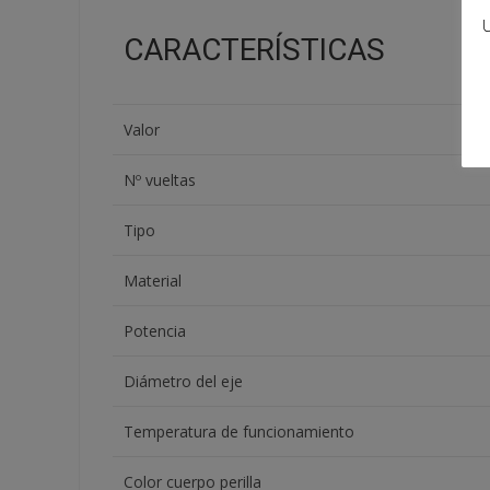
U
CARACTERÍSTICAS
Valor
Nº vueltas
Tipo
Material
Potencia
Diámetro del eje
Temperatura de funcionamiento
Color cuerpo perilla