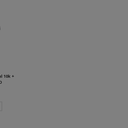
l 10k +
O