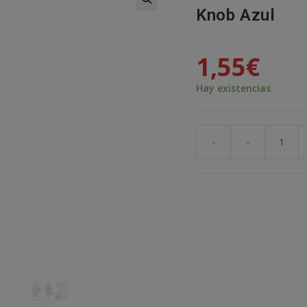
Knob Azul
🔍
1,55
€
Hay existencias
-
-
Potenciometro
lineal
DOBLE
B250K
+
Perilla
Knob
Azul
cantidad