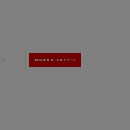
de
la
web
+
+
AÑADIR AL CARRITO