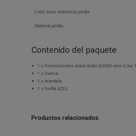
Color zona referencia perilla
Material perilla
Contenido del paquete
1
x
Potenciometro lineal doble B250K ohm 0,5w 
1
x
Tuerca
1
x
Arandela
1
x
Perilla AZUL
Productos relacionados