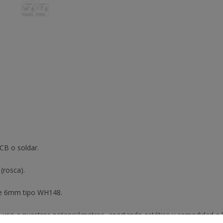
CB o soldar.
(rosca).
 de 6mm tipo WH148.
 uso a nuestros potenciómetros, aportando estética y comodidad a la h