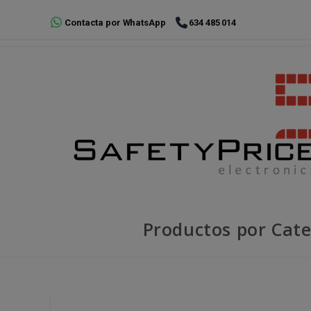
Ir
Contacta por WhatsApp
634 485 014
al
contenido
Productos por Cate